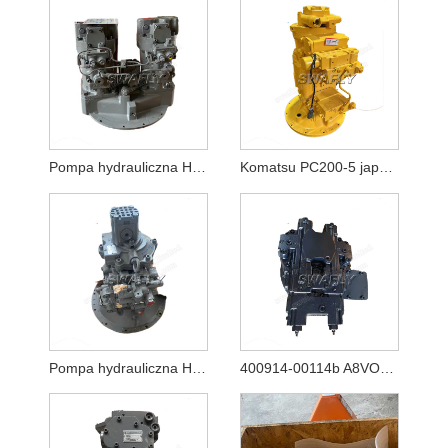
Pompa hydrauliczna Hitachi Ex200-1 Hpv116
Komatsu PC200-5 japońska używana pompa hydrauliczna 20Y-60-X1261
Pompa hydrauliczna Hitachi ZAX130 ZAX130-5A ZAX130-5B HPK060 YB60000770
400914-00114b A8VO80 Nowa hydrauliczna pompa główna do koparki Doosan DX140w-5