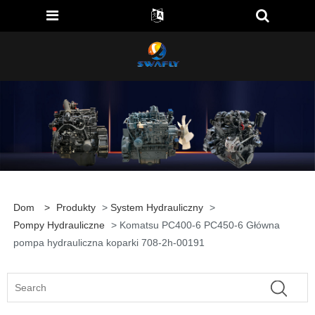
Dom
>
Produkty
>
System Hydrauliczny
>
Pompy Hydrauliczne
> Komatsu PC400-6 PC450-6 Główna
pompa hydrauliczna koparki 708-2h-00191