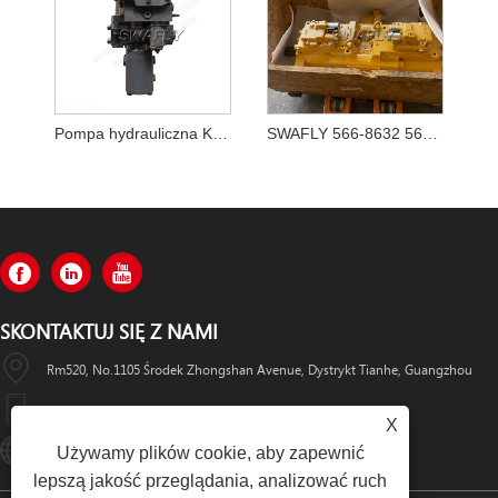
Pompa hydrauliczna Kobelco SK70SR-1 YT10V00009F1
SWAFLY 566-8632 5668632 Pompa główna
SKONTAKTUJ SIĘ Z NAMI
Rm520, No.1105 Środek Zhongshan Avenue, Dystrykt Tianhe, Guangzhou
+86-13501533176
X
Sales01@swaflyexcavator.cn
Używamy plików cookie, aby zapewnić
lepszą jakość przeglądania, analizować ruch