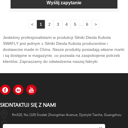
Wyślij zapytanie
<
1
2
3
4
5
...
6
>
Jesteśmy profesjonalistami w produkcji Silniki Diesla Kubota
SWAFLY jest jednym z Silniki Diesla Kubota producentów i
dostawców made in China. Nasze produkty posiadają własne marki
i są dostępne w magazynie, co pozwala na zaspokojenie potrzeb
klientów. Zapraszamy do odwiedzenia naszej fabryki.
SKONTAKTUJ SIĘ Z NAMI
Rm520, No.1105 Środek Zhongshan Avenue, Dystrykt Tianhe, Guangzhou
+86-13501533176