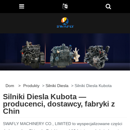
Dom
>
Produkty
>
Silniki Diesla
> Silniki Diesla Kubota
Silniki Diesla Kubota —
producenci, dostawcy, fabryki z
Chin
SWAFLY MACHINERY CO., LIMITED to wyspecjalizowane części