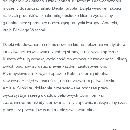
do koparek w Chinach. Dzięki ponad 10-letniemu doświadczeniu
możemy dostarczać silniki Diesla Kubota. Dzięki wysokiej jakości
naszych produktów i znakomitej obsłudze klienta zyskaliśmy
globalną sieć sprzedaży docierającą na rynki Europy i Ameryki,
kraje Bliskiego Wschodu.
Dzięki wbudowanemu solenoidowi, niskiemu położeniu wentylatora
i możliwości serwisowania z jednej strony, silniki wysokoprężne
Kubota oferują wysoką wydajność, wyjątkową niezawodność i długą
żywotność, aby sprostać prawie każdym zastosowaniom.
Przemysłowe silniki wysokoprężne Kubota oferują idealną
równowagę między trwałością, niskim zużyciem paliwa i niska
emisja. Silniki te, dokładnie przetestowane podczas pracy,
wykorzystują szereg układów paliwowych Common Rail i
zaawansowane układy sterowania, aby zapewnić maksymalny czas
pracy bez przestojów w najtrudniejszych warunkach.